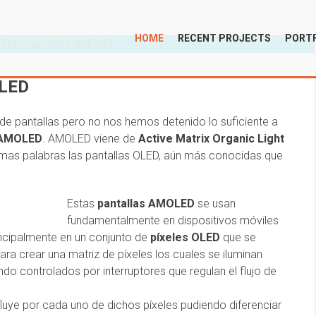
HOME
RECENT PROJECTS
PORTF
OLED
de pantallas pero no nos hemos detenido lo suficiente a
 AMOLED
. AMOLED viene de
Active Matrix Organic Light
ltimas palabras las pantallas OLED, aún más conocidas que
Estas
pantallas AMOLED
se usan
fundamentalmente en dispositivos móviles
incipalmente en un conjunto de
píxeles OLED
que se
 para crear una matriz de píxeles los cuales se iluminan
o controlados por interruptores que regulan el flujo de
fluye por cada uno de dichos píxeles pudiendo diferenciar